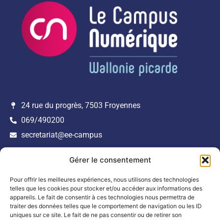
24 rue du progrès, 7503 Froyennes
069/490200
secretariat@ee-campus
Navigation
Nos Services
Je souhaite être répertorié
Gérer le consentement
Accueil
Mentions Légales
dans l’annuaire des
Pour offrir les meilleures expériences, nous utilisons des technologies
entreprises numériques de
Annuaire
Politique de confidentialité
telles que les cookies pour stocker et/ou accéder aux informations des
Wallonie picarde.
Incubateur Numérique
appareils. Le fait de consentir à ces technologies nous permettra de
traiter des données telles que le comportement de navigation ou les ID
Incubateur Cybersécurité
uniques sur ce site. Le fait de ne pas consentir ou de retirer son
INSCRIPTION