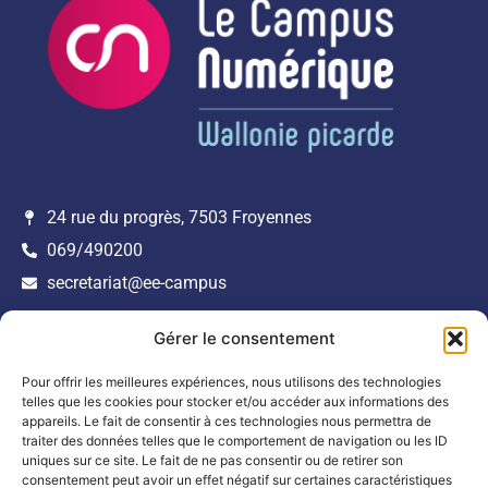
24 rue du progrès, 7503 Froyennes
069/490200
secretariat@ee-campus
Navigation
Nos Services
Je souhaite être répertorié
Gérer le consentement
Accueil
Mentions Légales
dans l’annuaire des
Pour offrir les meilleures expériences, nous utilisons des technologies
entreprises numériques de
Annuaire
Politique de confidentialité
telles que les cookies pour stocker et/ou accéder aux informations des
Wallonie picarde.
Incubateur Numérique
appareils. Le fait de consentir à ces technologies nous permettra de
traiter des données telles que le comportement de navigation ou les ID
Incubateur Cybersécurité
uniques sur ce site. Le fait de ne pas consentir ou de retirer son
INSCRIPTION
consentement peut avoir un effet négatif sur certaines caractéristiques
Blog