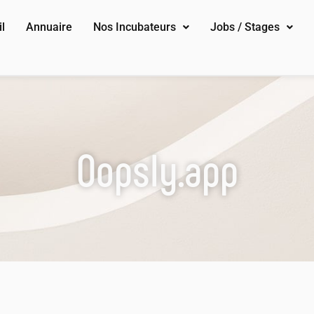
l
Annuaire
Nos Incubateurs
Jobs / Stages
Oopsly.app