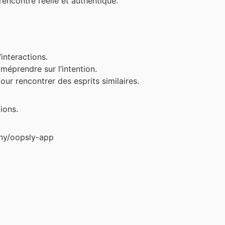
encontre réelle et authentique.
’interactions.
 méprendre sur l’intention.
ur rencontrer des esprits similaires.
ions.
any/oopsly-app