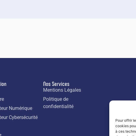
ion
Nos Services
l
Mentions Légales
re
Politique de
confidentialité
teur Numérique
teur Cybersécurité
Pour offrir 
cookies pour
à ces techn
t