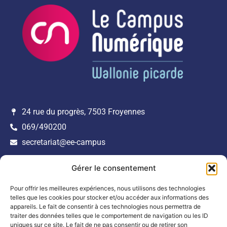
24 rue du progrès, 7503 Froyennes
069/490200
secretariat@ee-campus
Navigation
Nos Services
Je souhaite être répertorié
Gérer le consentement
Accueil
Mentions Légales
dans l’annuaire des
Pour offrir les meilleures expériences, nous utilisons des technologies
entreprises numériques de
Annuaire
Politique de confidentialité
telles que les cookies pour stocker et/ou accéder aux informations des
Wallonie picarde.
Incubateur Numérique
appareils. Le fait de consentir à ces technologies nous permettra de
traiter des données telles que le comportement de navigation ou les ID
Incubateur Cybersécurité
uniques sur ce site. Le fait de ne pas consentir ou de retirer son
INSCRIPTION